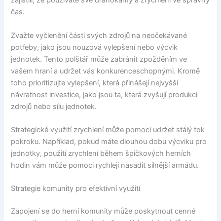
zajistili, že používáte své drahokamy a zrychlení ve správný
čas.
Zvažte vyčlenění části svých zdrojů na neočekávané
potřeby, jako jsou nouzová vylepšení nebo výcvik
jednotek. Tento polštář může zabránit zpožděním ve
vašem hraní a udržet vás konkurenceschopnými. Kromě
toho prioritizujte vylepšení, která přinášejí nejvyšší
návratnost investice, jako jsou ta, která zvyšují produkci
zdrojů nebo sílu jednotek.
Strategické využití zrychlení může pomoci udržet stálý tok
pokroku. Například, pokud máte dlouhou dobu výcviku pro
jednotky, použití zrychlení během špičkových herních
hodin vám může pomoci rychleji nasadit silnější armádu.
Strategie komunity pro efektivní využití
Zapojení se do herní komunity může poskytnout cenné