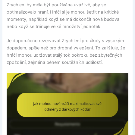
Zrychlení by měla být používána uvážlivě, aby se
optimalizovalo hraní. Hráči si je mohou šetřit na kritické
momenty, například když se má dokončit nová budova
nebo když se trénuje velké množství jednotek.
Je doporučeno rezervovat Zrychlení pro úkoly s vysokým
dopadem, spíše než pro drobná vylepšení. To zajišťuje, že
hráči mohou udržovat stálý tok pokroku bez zbytečných
zpoždění, zejména během soutěžních událostí.