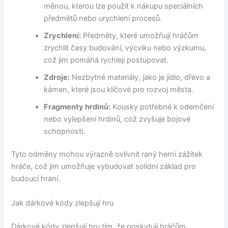
měnou, kterou lze použít k nákupu speciálních
předmětů nebo urychlení procesů.
Zrychlení:
Předměty, které umožňují hráčům
zrychlit časy budování, výcviku nebo výzkumu,
což jim pomáhá rychleji postupovat.
Zdroje:
Nezbytné materiály, jako je jídlo, dřevo a
kámen, které jsou klíčové pro rozvoj města.
Fragmenty hrdinů:
Kousky potřebné k odemčení
nebo vylepšení hrdinů, což zvyšuje bojové
schopnosti.
Tyto odměny mohou výrazně ovlivnit raný herní zážitek
hráče, což jim umožňuje vybudovat solidní základ pro
budoucí hraní.
Jak dárkové kódy zlepšují hru
Dárkové kódy zlepšují hru tím, že poskytují hráčům