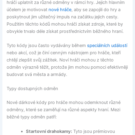
hráči uplatnit za různé odměny v rámci hry. Jejich hlavním
účelem je motivovat
nové hráče
, aby se zapojili do hry a
poskytnout jim užitečný impuls na začátku jejich cesty.
Použitím těchto kódů mohou hráči získat zdroje, které by
obvykle trvalo déle získat prostřednictvím běžného hraní.
Tyto kódy jsou často vydávány během
speciálních událostí
nebo akcí, což je činí cenným nástrojem pro hráče, kteří
chtějí zlepšit svůj zážitek. Noví hráči mohou z těchto
odměn výrazně těžit, protože jim mohou pomoci efektivněji
budovat svá města a armády.
Typy dostupných odměn
Nové dárkové kódy pro hráče mohou odemknout různé
odměny, které se zaměřují na různé aspekty hraní. Mezi
běžné typy odměn patří:
Startovní drahokamy:
Tyto jsou prémiovou