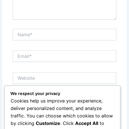
Name*
Email*
Website
We respect your privacy
Save my name, email, and website in this browser
Cookies help us improve your experience,
for the next time I comment.
deliver personalized content, and analyze
traffic. You can choose which cookies to allow
by clicking
Customize
. Click
Accept All
to