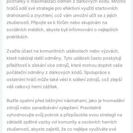
poznatky o maximalizaci odměn z dárkových kódů. Mnoho
hráčů sdílí své strategie pro efektivní využití startovních
drahokamů a zrychlení, což vám umožní učit se z jejich
zkušeností. Připojte se k fórům nebo skupinám na
sociálních médiích, abyste byli informováni o nejlepších
praktikách.
Zvažte účast na komunitních událostech nebo výzvách,
které nabízejí další odměny. Tyto události často poskytují
příležitosti k získání více zdrojů, které mohou doplnit vaše
počáteční odměny z dárkových kódů. Spolupráce s
ostatními hráči může také vést k sdílení zdrojů, což zlepší
váš celkový herní zážitek.
Buďte opatrní před běžnými nástrahami, jako je hromadění
zdrojů nebo zanedbávání vylepšení. Pravidelně
vyhodnocujte svůj pokrok a přizpůsobte svou strategii na
základě zpětné vazby od komunity a osobních herních
zkušeností, abyste zajistili, že co nejlépe využíváte své