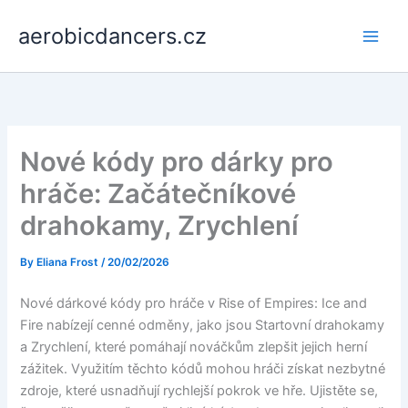
Skip
aerobicdancers.cz
to
content
Nové kódy pro dárky pro
hráče: Začátečníkové
drahokamy, Zrychlení
By
Eliana Frost
/
20/02/2026
Nové dárkové kódy pro hráče v Rise of Empires: Ice and
Fire nabízejí cenné odměny, jako jsou Startovní drahokamy
a Zrychlení, které pomáhají nováčkům zlepšit jejich herní
zážitek. Využitím těchto kódů mohou hráči získat nezbytné
zdroje, které usnadňují rychlejší pokrok ve hře. Ujistěte se,