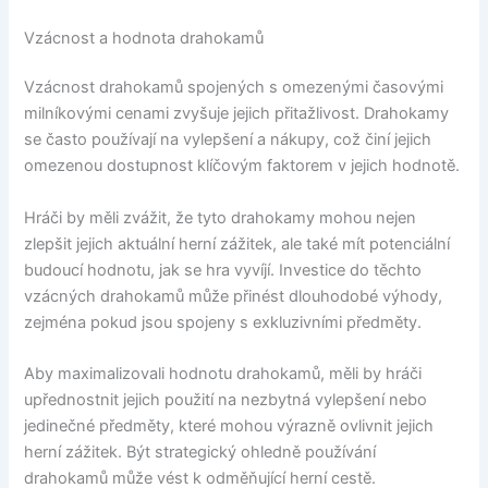
Vzácnost a hodnota drahokamů
Vzácnost drahokamů spojených s omezenými časovými
milníkovými cenami zvyšuje jejich přitažlivost. Drahokamy
se často používají na vylepšení a nákupy, což činí jejich
omezenou dostupnost klíčovým faktorem v jejich hodnotě.
Hráči by měli zvážit, že tyto drahokamy mohou nejen
zlepšit jejich aktuální herní zážitek, ale také mít potenciální
budoucí hodnotu, jak se hra vyvíjí. Investice do těchto
vzácných drahokamů může přinést dlouhodobé výhody,
zejména pokud jsou spojeny s exkluzivními předměty.
Aby maximalizovali hodnotu drahokamů, měli by hráči
upřednostnit jejich použití na nezbytná vylepšení nebo
jedinečné předměty, které mohou výrazně ovlivnit jejich
herní zážitek. Být strategický ohledně používání
drahokamů může vést k odměňující herní cestě.