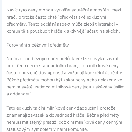
Navíc tyto ceny mohou vytvářet soutěžní atmosféru mezi
hráči, protože často chtějí předvést své exkluzivní
předměty. Tento sociální aspekt může zlepšit interakci v
komunitě a povzbudit hráče k aktivnější účasti na akcích.
Porovnání s běžnými předměty
Na rozdíl od běžných předmětů, které lze obvykle získat
prostřednictvím standardního hraní, jsou milníkové ceny
často omezené dostupností a vyžadují konkrétní úspěchy.
Běžné předměty mohou být zakoupeny nebo nalezeny ve
herním světě, zatímco milníkové ceny jsou získávány úsilím
a oddaností.
Tato exkluzivita činí milníkové ceny žádoucími, protože
znamenají závazek a dovednosti hráče. Běžné předměty
nemusí mít stejný prestiž, což činí milníkové ceny cenným
statusovým symbolem v herní komunitě.