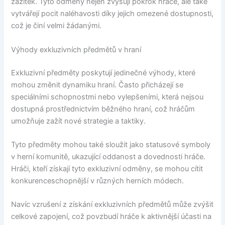
zážitek. Tyto odměny nejen zvyšují pokrok hráče, ale také
vytvářejí pocit naléhavosti díky jejich omezené dostupnosti,
což je činí velmi žádanými.
Výhody exkluzivních předmětů v hraní
Exkluzivní předměty poskytují jedinečné výhody, které
mohou změnit dynamiku hraní. Často přicházejí se
speciálními schopnostmi nebo vylepšeními, která nejsou
dostupná prostřednictvím běžného hraní, což hráčům
umožňuje zažít nové strategie a taktiky.
Tyto předměty mohou také sloužit jako statusové symboly
v herní komunitě, ukazující oddanost a dovednosti hráče.
Hráči, kteří získají tyto exkluzivní odměny, se mohou cítit
konkurenceschopnější v různých herních módech.
Navíc vzrušení z získání exkluzivních předmětů může zvýšit
celkové zapojení, což povzbudí hráče k aktivnější účasti na