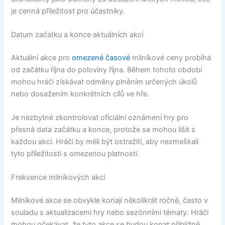
je cenná příležitost pro účastníky.
Datum začátku a konce aktuálních akcí
Aktuální akce pro
omezené časové
milníkové ceny probíhá
od začátku října do poloviny října. Během tohoto období
mohou hráči získávat odměny plněním určených úkolů
nebo dosažením konkrétních cílů ve hře.
Je nezbytné zkontrolovat oficiální oznámení hry pro
přesná data začátku a konce, protože se mohou lišit s
každou akcí. Hráči by měli být ostražití, aby nezmeškali
tyto příležitosti s omezenou platností.
Frekvence milníkových akcí
Milníkové akce se obvykle konají několikrát ročně, často v
souladu s aktualizacemi hry nebo sezónními tématy. Hráči
mohou očekávat, že tyto akce se budou konat přibližně