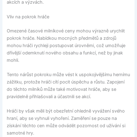
akcích a výzvách.
Vliv na pokrok hráče
Omezené časové milníkové ceny mohou výrazně urychlit
pokrok hráče. Nabídkou mocných předmětů a zdrojů
mohou hráči rychleji postupovat úrovněmi, což umožňuje
dřívější odemknutí nového obsahu a funkcí, než by jinak
mohli.
Tento nárůst pokroku může vést k uspokojivějšímu hernímu
zážitku, protože hráči cítí pocit úspěchu a růstu. Zapojení
do těchto milníků může také motivovat hráče, aby se
pravidelně přihlašovali a účastnili se akcí.
Hráči by však měli být obezřetní ohledně vyvážení svého
hraní, aby se vyhnuli vyhoření. Zaměření se pouze na
získání těchto cen může odvádět pozornost od užívání si
samotné hry.