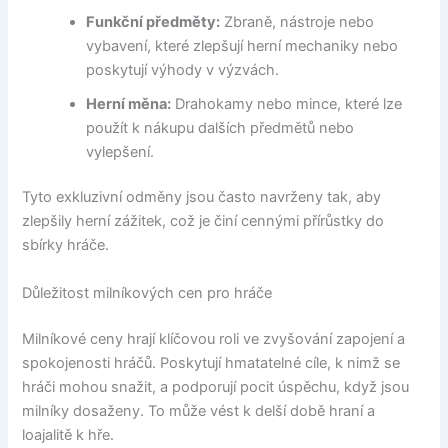
Funkční předměty:
Zbraně, nástroje nebo
vybavení, které zlepšují herní mechaniky nebo
poskytují výhody v výzvách.
Herní měna:
Drahokamy nebo mince, které lze
použít k nákupu dalších předmětů nebo
vylepšení.
Tyto exkluzivní odměny jsou často navrženy tak, aby
zlepšily herní zážitek, což je činí cennými přírůstky do
sbírky hráče.
Důležitost milníkových cen pro hráče
Milníkové ceny hrají klíčovou roli ve zvyšování zapojení a
spokojenosti hráčů. Poskytují hmatatelné cíle, k nimž se
hráči mohou snažit, a podporují pocit úspěchu, když jsou
milníky dosaženy. To může vést k delší době hraní a
loajalitě k hře.