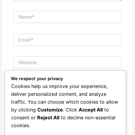
Name*
Email*
Website
We respect your privacy
Save my name, email, and website in this browser
Cookies help us improve your experience,
for the next time I comment.
deliver personalized content, and analyze
traffic. You can choose which cookies to allow
by clicking
Customize
. Click
Accept All
to
consent or
Reject All
to decline non-essential
cookies.