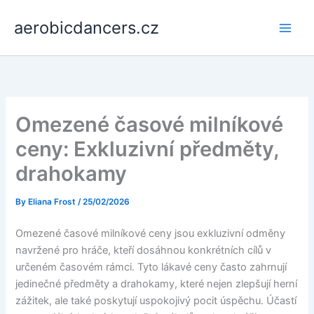
Skip
aerobicdancers.cz
to
content
Omezené časové milníkové
ceny: Exkluzivní předměty,
drahokamy
By
Eliana Frost
/
25/02/2026
Omezené časové milníkové ceny jsou exkluzivní odměny
navržené pro hráče, kteří dosáhnou konkrétních cílů v
určeném časovém rámci. Tyto lákavé ceny často zahrnují
jedinečné předměty a drahokamy, které nejen zlepšují herní
zážitek, ale také poskytují uspokojivý pocit úspěchu. Účastí