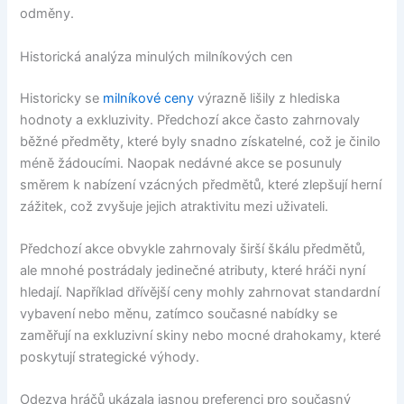
odměny.
Historická analýza minulých milníkových cen
Historicky se
milníkové ceny
výrazně lišily z hlediska
hodnoty a exkluzivity. Předchozí akce často zahrnovaly
běžné předměty, které byly snadno získatelné, což je činilo
méně žádoucími. Naopak nedávné akce se posunuly
směrem k nabízení vzácných předmětů, které zlepšují herní
zážitek, což zvyšuje jejich atraktivitu mezi uživateli.
Předchozí akce obvykle zahrnovaly širší škálu předmětů,
ale mnohé postrádaly jedinečné atributy, které hráči nyní
hledají. Například dřívější ceny mohly zahrnovat standardní
vybavení nebo měnu, zatímco současné nabídky se
zaměřují na exkluzivní skiny nebo mocné drahokamy, které
poskytují strategické výhody.
Odezva hráčů ukázala jasnou preferenci pro současný