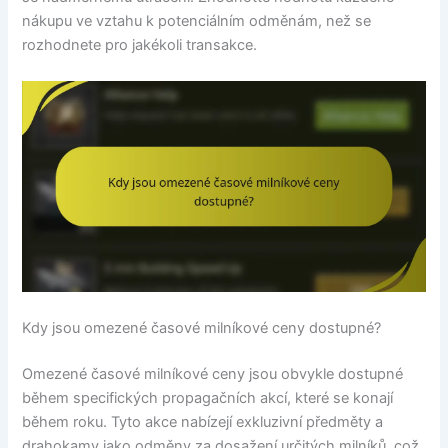
nákupu ve vztahu k potenciálním odměnám, než se
rozhodnete pro jakékoli transakce.
Kdy jsou omezené časové milníkové ceny dostupné?
Omezené časové milníkové ceny jsou obvykle dostupné
během specifických propagačních akcí, které se konají
během roku. Tyto akce nabízejí exkluzivní předměty a
drahokamy jako odměny za dosažení určitých milníků, což