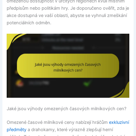
omezenou dostupnost v určitých regionech kvůli místním
předpisům nebo politikám hry. Je doporučeno ověřit, zda je
akce dostupná ve vaší oblasti, abyste se vyhnuli zmeškání
potenciálních odměn.
Jaké jsou výhody omezených časových milníkových cen?
Omezené časové milníkové ceny nabízejí hráčům
exkluzivní
předměty
a drahokamy, které výrazně zlepšují herní