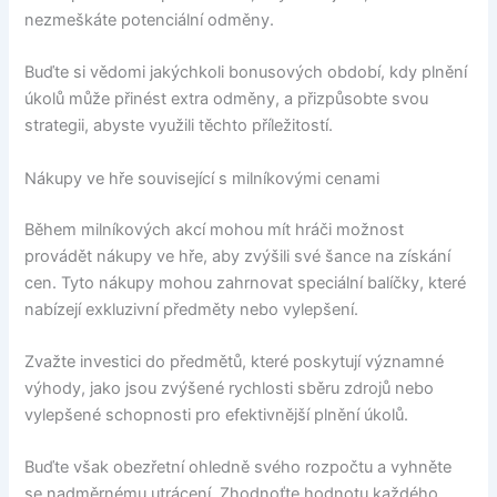
nezmeškáte potenciální odměny.
Buďte si vědomi jakýchkoli bonusových období, kdy plnění
úkolů může přinést extra odměny, a přizpůsobte svou
strategii, abyste využili těchto příležitostí.
Nákupy ve hře související s milníkovými cenami
Během milníkových akcí mohou mít hráči možnost
provádět nákupy ve hře, aby zvýšili své šance na získání
cen. Tyto nákupy mohou zahrnovat speciální balíčky, které
nabízejí exkluzivní předměty nebo vylepšení.
Zvažte investici do předmětů, které poskytují významné
výhody, jako jsou zvýšené rychlosti sběru zdrojů nebo
vylepšené schopnosti pro efektivnější plnění úkolů.
Buďte však obezřetní ohledně svého rozpočtu a vyhněte
se nadměrnému utrácení. Zhodnoťte hodnotu každého