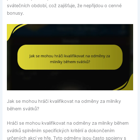
svátečních období, což zajišťuje, že nepřijdou o cenné
bonusy.
Jak se mohou hráči kvalifikovat na odměny za milníky
během svátků?
Hráči se mohou kvalifikovat na odměny za milníky během
svátků splněním specifických kritérií a dokončením
určených akcí ve hře. Tyto odměny jsou často spojeny s