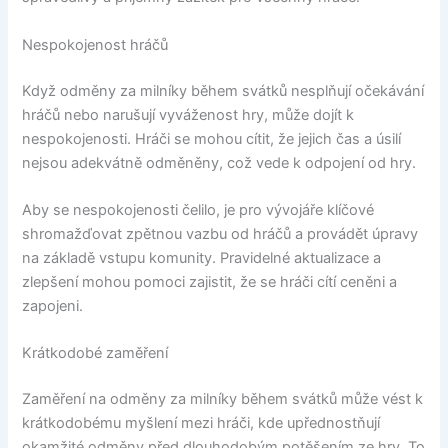
Nespokojenost hráčů
Když odměny za milníky během svátků nesplňují očekávání
hráčů nebo narušují vyváženost hry, může dojít k
nespokojenosti. Hráči se mohou cítit, že jejich čas a úsilí
nejsou adekvátně odměněny, což vede k odpojení od hry.
Aby se nespokojenosti čelilo, je pro vývojáře klíčové
shromažďovat zpětnou vazbu od hráčů a provádět úpravy
na základě vstupu komunity. Pravidelné aktualizace a
zlepšení mohou pomoci zajistit, že se hráči cítí ceněni a
zapojeni.
Krátkodobé zaměření
Zaměření na odměny za milníky během svátků může vést k
krátkodobému myšlení mezi hráči, kde upřednostňují
okamžité odměny před dlouhodobým potěšením ze hry. To