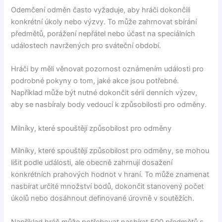
Odemčení odměn často vyžaduje, aby hráči dokončili
konkrétní úkoly nebo výzvy. To může zahrnovat sbírání
předmětů, porážení nepřátel nebo účast na speciálních
událostech navržených pro sváteční období.
Hráči by měli věnovat pozornost oznámením události pro
podrobné pokyny o tom, jaké akce jsou potřebné.
Například může být nutné dokončit sérii denních výzev,
aby se nasbíraly body vedoucí k způsobilosti pro odměny.
Milníky, které spouštějí způsobilost pro odměny
Milníky, které spouštějí způsobilost pro odměny, se mohou
lišit podle události, ale obecně zahrnují dosažení
konkrétních prahových hodnot v hraní. To může znamenat
nasbírat určité množství bodů, dokončit stanovený počet
úkolů nebo dosáhnout definované úrovně v soutěžích.
Například hráč může potřebovat nasbírat 500 předmětů s