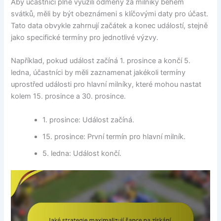
Aby účastníci plně využili odměny za milníky během
svátků, měli by být obeznámeni s klíčovými daty pro účast.
Tato data obvykle zahrnují začátek a konec událostí, stejně
jako specifické termíny pro jednotlivé výzvy.
Například, pokud událost začíná 1. prosince a končí 5.
ledna, účastníci by měli zaznamenat jakékoli termíny
uprostřed události pro hlavní milníky, které mohou nastat
kolem 15. prosince a 30. prosince.
1. prosince: Událost začíná.
15. prosince: První termín pro hlavní milník.
5. ledna: Událost končí.