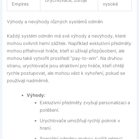
Urychlovače, zdroje
Empires
vysoké
Výhody a nevýhody různých systémů odměn
Každý systém odměn má své výhody a nevýhody, které
mohou ovlivnit herní zážitek. Například exkluzivní předměty
mohou přitahovat hráče, kteří si užívají přizpůsobení, ale
mohou také vytvořit prostředí “pay-to-win”. Na druhou
stranu, urychlovače jsou atraktivní pro hráče, kteří chtějí
rychle postupovat, ale mohou vést k vyhoření, pokud se
používají nadměrně.
Výhody:
Exkluzivní předměty zvyšují personalizaci a
potěšení.
Urychlovače umožňují rychlý pokrok v
hraní.
Speciální odměny mohou zvýšit retenci