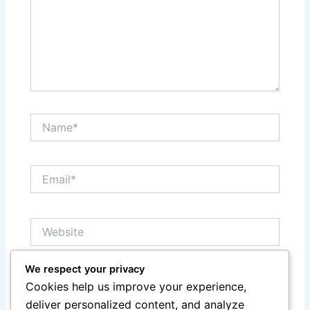
Name*
Email*
Website
We respect your privacy
Save my name, email, and website in this browser
Cookies help us improve your experience,
for the next time I comment.
deliver personalized content, and analyze