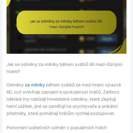
Jak se odměny za milníky během svátků liší mezi různými
hrami?
Odměny
za milníky
během svátků se mezi hrami výrazně
liší, což ovlivňuje zapojení a spokojenost hráčů. Zatímco
některé hry nabízejí hmatatelné odměny, které zlepšují
herní zážitek, jiné se zaměřují na urychlovače a unikátní
předměty, které pomáhají hráčům rychleji postupovat.
Porovnání svátečních odměn v populárních hrách