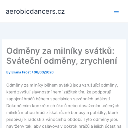
Skip
aerobicdancers.cz
to
content
Odměny za milníky svátků:
Sváteční odměny, zrychlení
By
Eliana Frost
/
06/03/2026
Odměny za milníky během svátků jsou vzrušující odměny,
které zvyšují slavnostní herní zážitek tím, že podporují
zapojení hráčů během speciálních sezónních událostí.
Dokončením konkrétních úkolů nebo dosažením určených
milníků mohou hráči získat různé bonusy a pobídky, které
přispívají k radosti z vánočního období. Tyto odměny jsou
navrženy tak, aby oslavovaly pokrok hráčů a jejich účast na