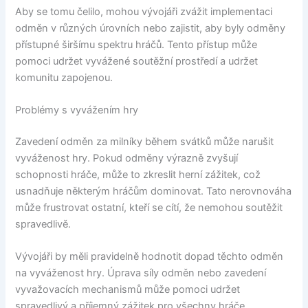
Aby se tomu čelilo, mohou vývojáři zvážit implementaci
odměn v různých úrovních nebo zajistit, aby byly odměny
přístupné širšímu spektru hráčů. Tento přístup může
pomoci udržet vyvážené soutěžní prostředí a udržet
komunitu zapojenou.
Problémy s vyvážením hry
Zavedení odměn za milníky během svátků může narušit
vyváženost hry. Pokud odměny výrazně zvyšují
schopnosti hráče, může to zkreslit herní zážitek, což
usnadňuje některým hráčům dominovat. Tato nerovnováha
může frustrovat ostatní, kteří se cítí, že nemohou soutěžit
spravedlivě.
Vývojáři by měli pravidelně hodnotit dopad těchto odměn
na vyváženost hry. Úprava síly odměn nebo zavedení
vyvažovacích mechanismů může pomoci udržet
spravedlivý a příjemný zážitek pro všechny hráče.