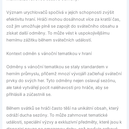
Význam urychlovačů spočívá v jejich schopnosti zvýšit
efektivitu hraní. Hráči mohou dosáhnout více za kratší čas,
což jim umožňuje plně se zapojit do svátečního obsahu a
získat další odměny. To může vést k uspokojivějšímu
hernímu zážitku během svátečních událostí.
Kontext odměn s vánoční tematikou v hraní
Odměny s vánoční tematikou se staly standardem v
herním průmyslu, přičemž mnozí vývojáři začleňují sváteční
prvky do svých her. Tyto odměny nejen oslavují sezónu,
ale také vytvářejí pocit naléhavosti pro hráče, aby se
přihlásili a zúčastnili se.
Během svátků se hráči často těší na unikátní obsah, který
odráží ducha sezóny. To může zahrnovat tematické
události, speciální výzvy a exkluzivní předměty, které jsou k
dispozici pouze na omezenou dobu, což zvyšuje celkové