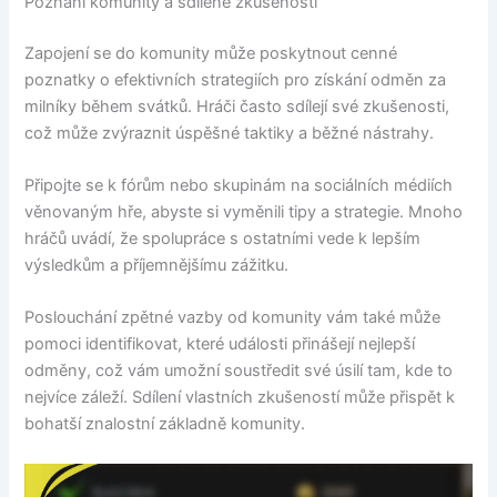
Poznání komunity a sdílené zkušenosti
Zapojení se do komunity může poskytnout cenné
poznatky o efektivních strategiích pro získání odměn za
milníky během svátků. Hráči často sdílejí své zkušenosti,
což může zvýraznit úspěšné taktiky a běžné nástrahy.
Připojte se k fórům nebo skupinám na sociálních médiích
věnovaným hře, abyste si vyměnili tipy a strategie. Mnoho
hráčů uvádí, že spolupráce s ostatními vede k lepším
výsledkům a příjemnějšímu zážitku.
Poslouchání zpětné vazby od komunity vám také může
pomoci identifikovat, které události přinášejí nejlepší
odměny, což vám umožní soustředit své úsilí tam, kde to
nejvíce záleží. Sdílení vlastních zkušeností může přispět k
bohatší znalostní základně komunity.